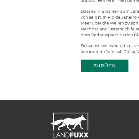
andere "Hot Pint" - ein Gemi
Dass es in Brasilien zum Ja
von selbst. In Rio de Jane
Meer über die Wellen zu spr
Nachbarland Österreich feie
dem Rathausplatz zu den Gl
Du siehst, weltweit gibt es
kommende Jahr soll Glück, W
ZURÜCK