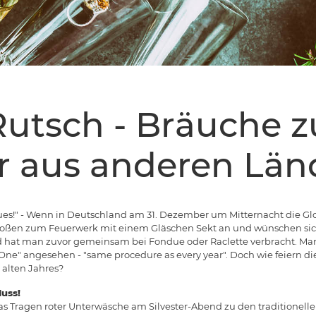
utsch - Bräuche z
er aus anderen Lä
eues!" - Wenn in Deutschland am 31. Dezember um Mitternacht die Gloc
toßen zum Feuerwerk mit einem Gläschen Sekt an und wünschen sich
at man zuvor gemeinsam bei Fondue oder Raclette verbracht. Manch 
 One" angesehen - "same procedure as every year". Doch wie feiern 
 alten Jahres?
uss!
as Tragen roter Unterwäsche am Silvester-Abend zu den traditionell