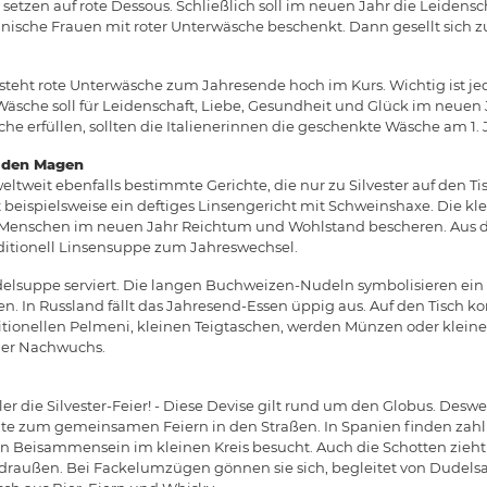
setzen auf rote Dessous. Schließlich soll im neuen Jahr die Leidens
ische Frauen mit roter Unterwäsche beschenkt. Dann gesellt sich 
steht rote Unterwäsche zum Jahresende hoch im Kurs. Wichtig ist jed
che soll für Leidenschaft, Liebe, Gesundheit und Glück im neuen J
he erfüllen, sollten die Italienerinnen die geschenkte Wäsche am 1.
h den Magen
eltweit ebenfalls bestimmte Gerichte, die nur zu Silvester auf den 
 beispielsweise ein deftiges Linsengericht mit Schweinshaxe. Die kl
 Menschen im neuen Jahr Reichtum und Wohlstand bescheren. Aus 
ditionell Linsensuppe zum Jahreswechsel.
elsuppe serviert. Die langen Buchweizen-Nudeln symbolisieren ein
gen. In Russland fällt das Jahresend-Essen üppig aus. Auf den Tisch
ditionellen Pelmeni, kleinen Teigtaschen, werden Münzen oder kleine
der Nachwuchs.
er die Silvester-Feier! - Diese Devise gilt rund um den Globus. Des
te zum gemeinsamen Feiern in den Straßen. In Spanien finden zahlrei
n Beisammensein im kleinen Kreis besucht. Auch die Schotten zieht
raußen. Bei Fackelumzügen gönnen sie sich, begleitet von Dudelsac