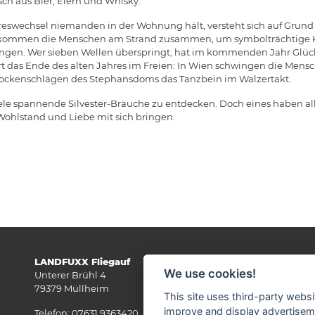
sch aus Bier, Eiern und Whisky.
hreswechsel niemanden in der Wohnung hält, versteht sich auf Gru
iro kommen die Menschen am Strand zusammen, um symbolträchtige
ingen. Wer sieben Wellen überspringt, hat im kommenden Jahr Glüc
rt das Ende des alten Jahres im Freien: In Wien schwingen die Men
ockenschlägen des Stephansdoms das Tanzbein im Walzertakt.
 viele spannende Silvester-Bräuche zu entdecken. Doch eines haben 
ohlstand und Liebe mit sich bringen.
LANDFUXX Fliegauf
Wi
We use cookies!
Unterer Brühl 4
79379 Müllheim
This site uses third-party websi
improve and display advertisemen
Telefon: 07631 9363420