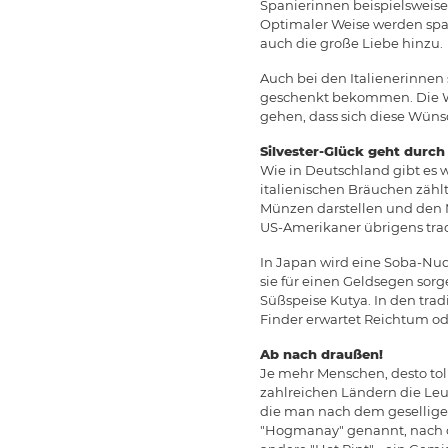
Spanierinnen beispielsweise 
Optimaler Weise werden span
auch die große Liebe hinzu.
Auch bei den Italienerinnen 
geschenkt bekommen. Die Wäs
gehen, dass sich diese Wünsc
Silvester-Glück geht durc
Wie in Deutschland gibt es w
italienischen Bräuchen zählt
Münzen darstellen und den
US-Amerikaner übrigens tra
In Japan wird eine Soba-Nud
sie für einen Geldsegen sor
Süßspeise Kutya. In den tra
Finder erwartet Reichtum o
Ab nach draußen!
Je mehr Menschen, desto toll
zahlreichen Ländern die Leu
die man nach dem gesellige
"Hogmanay" genannt, nach d