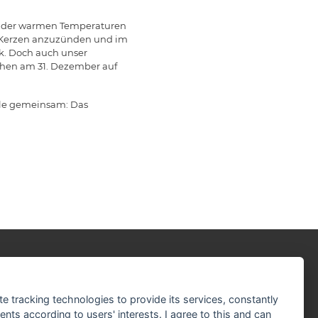
nd der warmen Temperaturen
 Kerzen anzuzünden und im
k. Doch auch unser
schen am 31. Dezember auf
alle gemeinsam: Das
r sind Partner der:
te tracking technologies to provide its services, constantly
ts according to users' interests. I agree to this and can