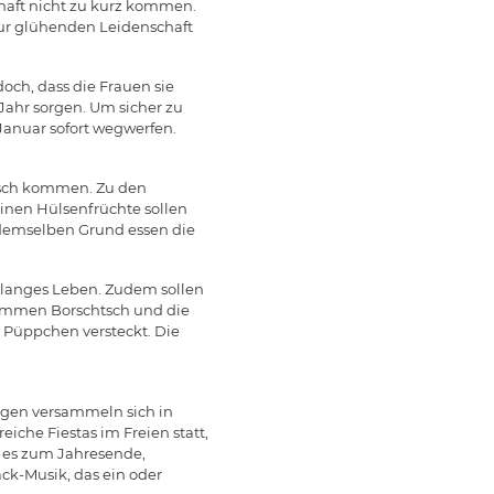
chaft nicht zu kurz kommen.
zur glühenden Leidenschaft
och, dass die Frauen sie
ahr sorgen. Um sicher zu
 Januar sofort wegwerfen.
Tisch kommen. Zu den
einen Hülsenfrüchte sollen
demselben Grund essen die
 langes Leben. Zudem sollen
 kommen Borschtsch und die
 Püppchen versteckt. Die
wegen versammeln sich in
che Fiestas im Freien statt,
 es zum Jahresende,
k-Musik, das ein oder