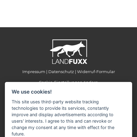
Impressum
Datenschutz
Widerruf-Formular
Cookie-Einstellungen ändern
We use cookies!
LANDFUXX Fliegauf
This site uses third-party website tracking
Unterer Brühl 4
technologies to provide its services, constantly
79379 Müllheim
improve and display advertisements according to
Telefon: 07631 9363420
users' interests. I agree to this and can revoke or
Telefax: 07631 9363428
change my consent at any time with effect for the
E-Mail:
christian.bihlmann(at)fliegauf.com
future.