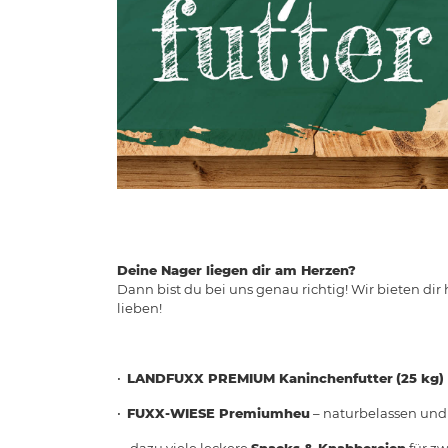
Deine Nager liegen dir am Herzen?
Dann bist du bei uns genau richtig! Wir bieten 
lieben!
•
LANDFUXX PREMIUM Kaninchenfutter
(25 kg)
•
FUXX-WIESE Premiumheu
– naturbelassen und 
• dazu viele leckere
Snacks & Knabbereien
für z