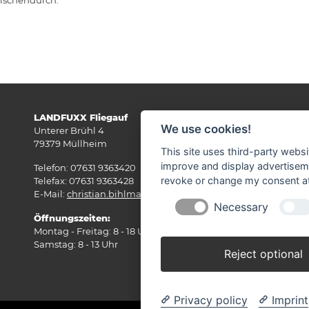
LANDFUXX Fliegauf
Wi
We use cookies!
Unterer Brühl 4
79379 Müllheim
This site uses third-party websi
improve and display advertisemen
Telefon: 07631 9363420
revoke or change my consent at 
Telefax: 07631 9363428
E-Mail:
christian.bihlmann(at)fliegauf.com
Necessary
Öffnungszeiten:
Montag - Freitag: 8 - 18 Uhr
Samstag: 8 - 13 Uhr
Reject optional
Privacy policy
Imprint